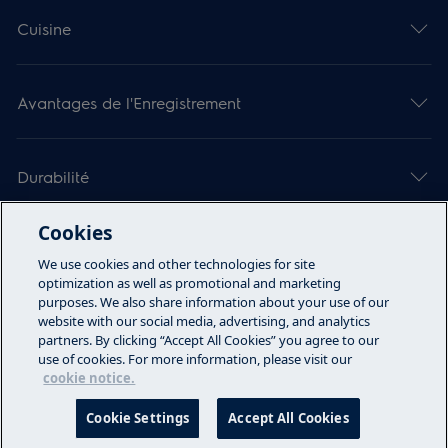
Cuisine
Avantages de l'Enregistrement
Durabilité
Cookies
À propos d’Electrolux
We use cookies and other technologies for site
optimization as well as promotional and marketing
purposes. We also share information about your use of our
website with our social media, advertising, and analytics
Appelez-nous
partners. By clicking “Accept All Cookies” you agree to our
use of cookies. For more information, please visit our
Modalties D'Utilisation
cookie notice.
Politique De Confidentialite
Cookie Settings
Accept All Cookies